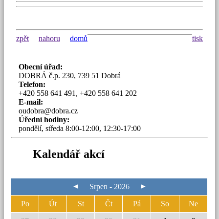
zpět
nahoru
domů
tisk
Obecní úřad:
DOBRÁ č.p. 230, 739 51 Dobrá
Telefon:
+420 558 641 491, +420 558 641 202
E-mail:
oudobra@dobra.cz
Úřední hodiny:
pondělí, středa 8:00-12:00, 12:30-17:00
Kalendář akcí
◄
►
Srpen - 2026
Po
Út
St
Čt
Pá
So
Ne