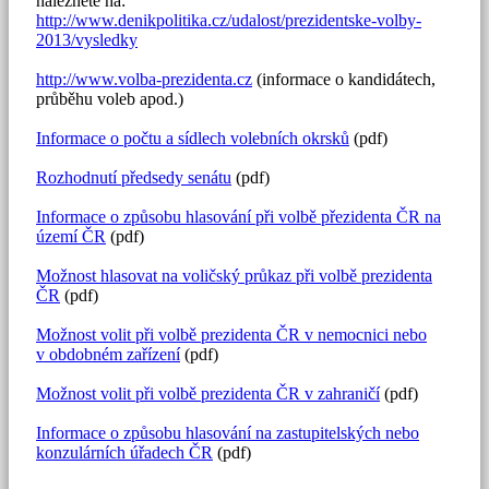
naleznete na:
http://www.denikpolitika.cz/udalost/prezidentske-volby-
2013/vysledky
http://www.volba-prezidenta.cz
(informace o kandidátech,
průběhu voleb apod.)
Informace o počtu a sídlech volebních okrsků
(pdf)
Rozhodnutí předsedy senátu
(pdf)
Informace o způsobu hlasování při volbě přezidenta ČR na
území ČR
(pdf)
Možnost hlasovat na voličský průkaz při volbě prezidenta
ČR
(pdf)
Možnost volit při volbě prezidenta ČR v nemocnici nebo
v obdobném zařízení
(pdf)
Možnost volit při volbě prezidenta ČR v zahraničí
(pdf)
Informace o způsobu hlasování na zastupitelských nebo
konzulárních úřadech ČR
(pdf)