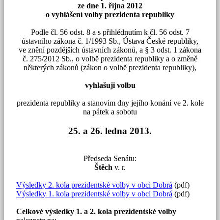
ze dne 1. října 2012
o vyhlášení volby prezidenta republiky
Podle čl. 56 odst. 8 a s přihlédnutím k čl. 56 odst. 7
ústavního zákona č. 1/1993 Sb., Ústava České republiky,
ve znění pozdějších ústavních zákonů, a § 3 odst. 1 zákona
č. 275/2012 Sb., o volbě prezidenta republiky a o změně
některých zákonů (zákon o volbě prezidenta republiky),
vyhlašuji volbu
prezidenta republiky a stanovím dny jejího konání ve 2. kole
na pátek a sobotu
25. a 26. ledna 2013
.
Předseda Senátu:
Štěch
v. r.
Výsledky 2. kola prezidentské volby v obci Dobrá
(pdf)
Výsledky 1. kola prezidentské volby v obci Dobrá
(pdf)
Celkové výsledky 1. a 2. kola prezidentské volby