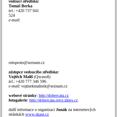
vedoucí střediska:
Tomáš Berka
tel.
: +420 737 041
524
e-mail
:
ortoproto@seznam.cz
zástupce vedoucího střediska:
Vojtěch Mališ
(Qwasoň)
tel
.: +420 777 346 596
e-mail
:
vojtisekmalisek@seznam.cz
webové stránky
:
http://dobercata.cz
fotogalerie
:
http://dobercata.rajce.idnes.cz
další informace o organizaci
Junák
na internetových
stránkách
www.skaut.cz