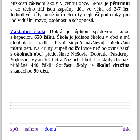
blízkosti základní školy v centru obce. Škola je
pětitřídní
a do těchto tříd jsou zapsány děti ve věku od
3-7 let
.
Jednotlivé třídy umožňují dětem ty nejlepší podmínky pro
individuální rozvoj osobnosti a schopností.
Základní škola
Dobrá je úplnou spádovou školou
s kapacitou
650 žáků
. Škola je jedinou školou v obci a má
dlouholetou tradici. První stupeň navštěvují především
místní děti. Na druhý stupeň dojíždí více než polovina žáků
z
okolních obcí
, především z Nošovic, Dobratic, Pazderny,
Vojkovic, Vyšních Lhot a Nižních Lhot. Do školy dochází
přibližně 440 žáků. Součástí školy je
školní družina
s kapacitou
90 dětí
.
zpět
nahoru
domů
tisk