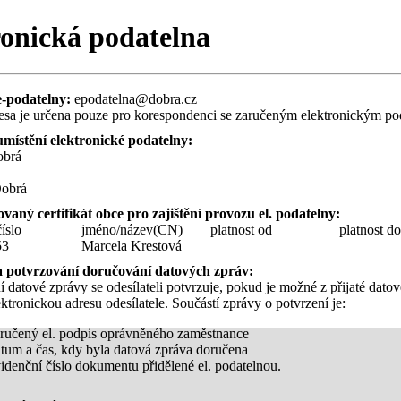
ronická podatelna
e-podatelny:
epodatelna@dobra.cz
esa je určena pouze pro korespondenci se zaručeným elektronickým p
umístění elektronické podatelny:
obrá
obrá
ovaný certifikát obce pro zajištění provozu el. podatelny:
číslo
jméno/název(CN)
platnost od
platnost d
53
Marcela Krestová
a potvrzování doručování datových zpráv:
 datové zprávy se odesílateli potvrzuje, pokud je možné z přijaté dato
elektronickou adresu odesílatele. Součástí zprávy o potvrzení je:
ručený el. podpis oprávněného zaměstnance
tum a čas, kdy byla datová zpráva doručena
idenční číslo dokumentu přidělené el. podatelnou.