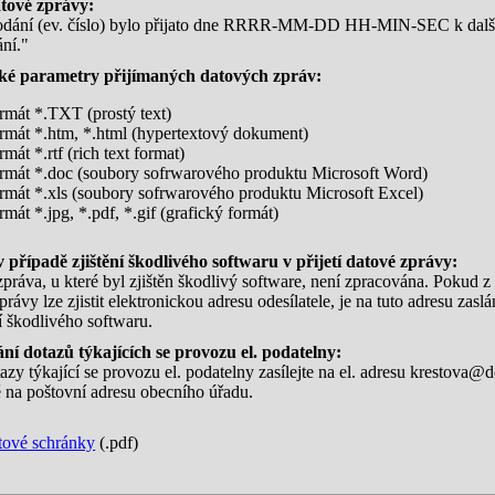
tové zprávy:
odání (ev. číslo) bylo přijato dne RRRR-MM-DD HH-MIN-SEC k dal
ní."
cké parametry přijímaných datových zpráv:
rmát *.TXT (prostý text)
rmát *.htm, *.html (hypertextový dokument)
rmát *.rtf (rich text format)
rmát *.doc (soubory sofrwarového produktu Microsoft Word)
rmát *.xls (soubory sofrwarového produktu Microsoft Excel)
rmát *.jpg, *.pdf, *.gif (grafický formát)
 případě zjištění škodlivého softwaru v přijetí datové zprávy:
práva, u které byl zjištěn škodlivý software, není zpracována. Pokud z 
právy lze zjistit elektronickou adresu odesílatele, je na tuto adresu zasl
ní škodlivého softwaru.
ní dotazů týkajících se provozu el. podatelny:
azy týkající se provozu el. podatelny zasílejte na el. adresu krestova@
 na poštovní adresu obecního úřadu.
tové schránky
(.pdf)