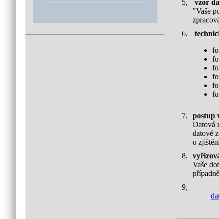
5,
vzor da
"Vaše p
zpracová
6,
techni
fo
fo
fo
fo
fo
fo
7,
postup v
Datová z
datové z
o zjiště
8,
vyřizová
Vaše dot
případně
9,
da