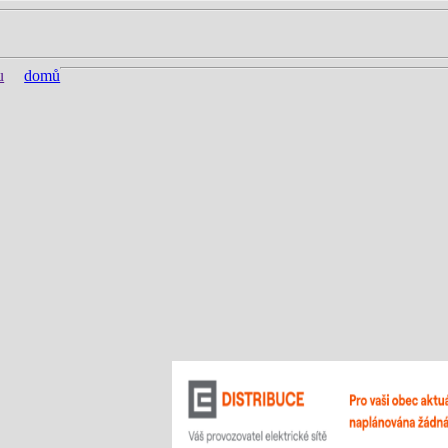
u
domů