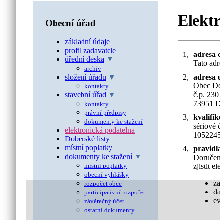
Elekt
Obecní úřad
základní údaje
profil zadavatele
1,
adresa 
úřední deska
▼
Tato adr
archiv
2,
adresa 
složení úřadu
▼
Obec D
kontakty
č.p. 230
stavební úřad
▼
73951 D
kontakty
právní předpisy
3,
kvalifik
dokumenty ke stažení
sériové 
elektronická podatelna
105224
Doberské listy
místní poplatky
4,
pravidl
dokumenty ke stažení
▼
Doručení
zjistit 
místní poplatky
obecní vyhlášky
za
rozpočet obce
da
participativní rozpočet
ev
závěrečný účet
ostatní dokumenty