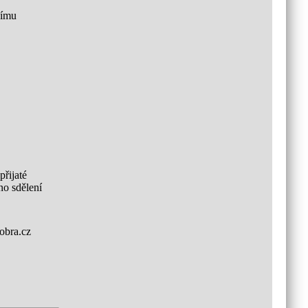
šímu
přijaté
áno sdělení
dobra.cz