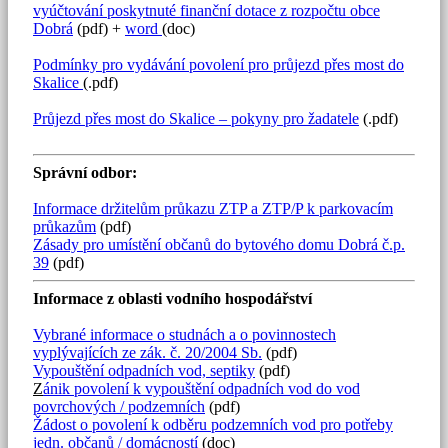
vyúčtování poskytnuté finanční dotace z rozpočtu obce
Dobrá
(pdf) +
word
(doc)
Podmínky pro vydávání povolení pro průjezd přes most do
Skalice
(.pdf)
Průjezd přes most do Skalice – pokyny pro žadatele
(.pdf)
Správní odbor:
Informace držitelům průkazu ZTP a ZTP/P k parkovacím
průkazům
(pdf)
Zásady pro umístění občanů do bytového domu Dobrá č.p.
39
(pdf)
Informace z oblasti vodního hospodářství
Vybrané informace o studnách a o povinnostech
vyplývajících ze zák. č. 20/2004 Sb.
(pdf)
Vypouštění odpadních vod, septiky
(pdf)
Z
ánik povolení k vypouštění odpadních vod do vod
povrchových / podzemních
(pdf)
Žádost o povolení k odběru podzemních vod pro potřeby
jedn. občanů / domácností
(doc)