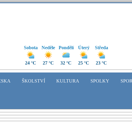
Sobota
Neděle
Pondělí
Úterý
Středa
24 °C
27 °C
32 °C
25 °C
23 °C
ESKA
ŠKOLSTVÍ
KULTURA
SPOLKY
SPO